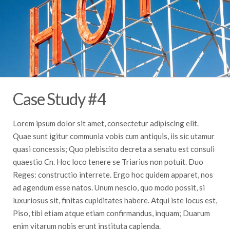
Case Study #4
Lorem ipsum dolor sit amet, consectetur adipiscing elit.
Quae sunt igitur communia vobis cum antiquis, iis sic utamur
quasi concessis; Quo plebiscito decreta a senatu est consuli
quaestio Cn. Hoc loco tenere se Triarius non potuit. Duo
Reges: constructio interrete. Ergo hoc quidem apparet, nos
ad agendum esse natos. Unum nescio, quo modo possit, si
luxuriosus sit, finitas cupiditates habere. Atqui iste locus est,
Piso, tibi etiam atque etiam confirmandus, inquam; Duarum
enim vitarum nobis erunt instituta capienda.