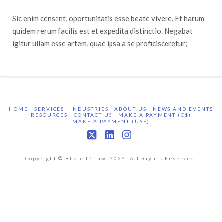
Sic enim censent, oportunitatis esse beate vivere. Et harum
quidem rerum facilis est et expedita distinctio. Negabat
igitur ullam esse artem, quae ipsa a se proficisceretur;
HOME
SERVICES
INDUSTRIES
ABOUT US
NEWS AND EVENTS
RESOURCES
CONTACT US
MAKE A PAYMENT (C$)
MAKE A PAYMENT (US$)
X
LinkedIn
Instagram
Copyright © Bhole IP Law, 2024. All Rights Reserved.